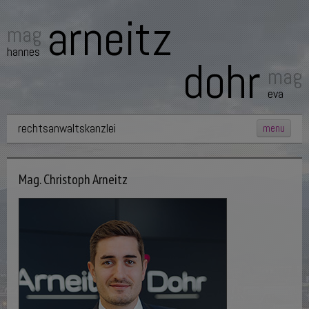
arneitz
mag
hannes
dohr
mag
eva
rechtsanwaltskanzlei
menu
home
kanzlei
Mag. Christoph Arneitz
rechtsanwälte
team
fachgebiete
service
kontakt