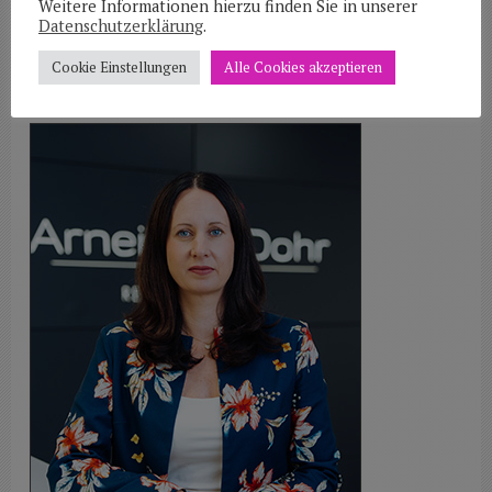
Weitere Informationen hierzu finden Sie in unserer
Abwicklung von zahlreichen Bauträgerprojekten
Datenschutzerklärung
.
Erbrecht
Cookie Einstellungen
Alle Cookies akzeptieren
Mag. Eva Dohr